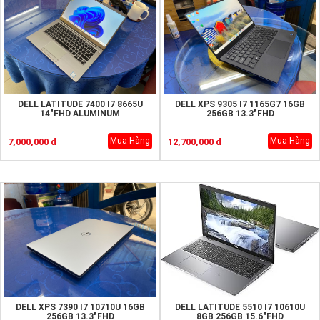
DELL LATITUDE 7400 I7 8665U
DELL XPS 9305 I7 1165G7 16GB
14"FHD ALUMINUM
256GB 13.3"FHD
Mua Hàng
Mua Hàng
7,000,000 đ
12,700,000 đ
DELL XPS 7390 I7 10710U 16GB
DELL LATITUDE 5510 I7 10610U
256GB 13.3"FHD
8GB 256GB 15.6"FHD