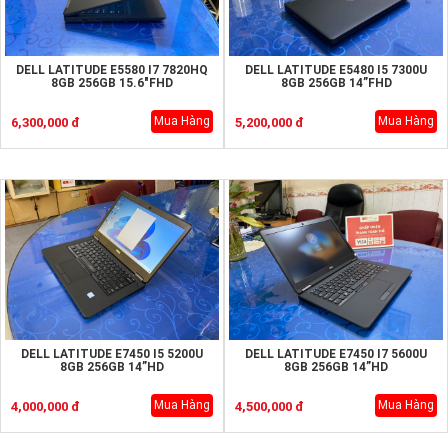
DELL LATITUDE E5580 I7 7820HQ
DELL LATITUDE E5480 I5 7300U
8GB 256GB 15.6"FHD
8GB 256GB 14”FHD
Mua Hàng
Mua Hàng
6,300,000 đ
5,200,000 đ
DELL LATITUDE E7450 I5 5200U
DELL LATITUDE E7450 I7 5600U
8GB 256GB 14”HD
8GB 256GB 14”HD
Mua Hàng
Mua Hàng
4,000,000 đ
4,500,000 đ