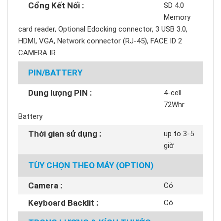
Cổng Kết Nối :
SD 4.0
Memory
card reader, Optional Edocking connector, 3 USB 3.0,
HDMI, VGA, Network connector (RJ-45), FACE ID 2
CAMERA IR
PIN/BATTERY
Dung lượng PIN :
4-cell
72Whr
Battery
Thời gian sử dụng :
up to 3-5
giờ
TÙY CHỌN THEO MÁY (OPTION)
Camera :
Có
Keyboard Backlit :
Có