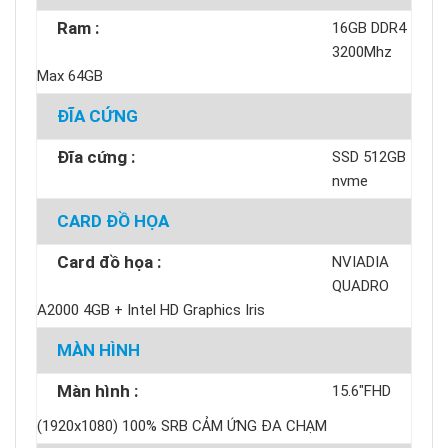
Ram :
16GB DDR4
3200Mhz
Max 64GB
ĐĨA CỨNG
Đĩa cứng :
SSD 512GB
nvme
CARD ĐỒ HỌA
Card đồ họa :
NVIADIA
QUADRO
A2000 4GB + Intel HD Graphics Iris
MÀN HÌNH
Màn hình :
15.6"FHD
(1920x1080) 100% SRB CẢM ỨNG ĐA CHẠM