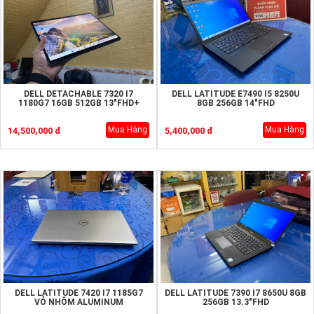
DELL DETACHABLE 7320 I7
DELL LATITUDE E7490 I5 8250U
1180G7 16GB 512GB 13"FHD+
8GB 256GB 14"FHD
Mua Hàng
Mua Hàng
14,500,000 đ
5,400,000 đ
DELL LATITUDE 7420 I7 1185G7
DELL LATITUDE 7390 I7 8650U 8GB
VỎ NHÔM ALUMINUM
256GB 13.3"FHD