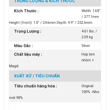
TRỌNG LƯỢNG & KÍCH THƯỚC
Kích Thước :
Width: 14.8"
/ 377.1mm
Height (front): 1.0" / 24.6mm Depth: 9.9" / 252.6mm
Trọng Lượng :
4.61 lbs. /
2.09 kg
Màu Sắc :
Silver
Chất liệu máy :
Hợp kim
nhôm +
Magiê
XUẤT XỨ / TIÊU CHUẨN
Tiêu chuẩn hàng hóa :
Original
100% -Như
mới 98%