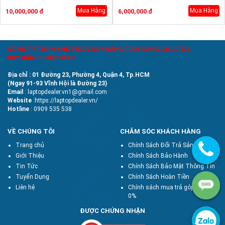
Mua Hàng
Mua Hàng
10,000,000 đ
6,000,000 đ
CÔNG TY TNHH XNK TM DV DUY ĐĂNG ( DUY DANG CO., LTD )
DUY ĐĂNG COMPUTER
Địa chỉ : 01 Đường 23, Phường 4, Quận 4, Tp.HCM
(Ngay 91-93 Vĩnh Hội là Đường 23)
Email
: laptopdealer.vn1@gmail.com
Website
:https://laptopdealer.vn/
Hotline
: 0909 535 538
VỀ CHÚNG TÔI
CHĂM SÓC KHÁCH HÀNG
Trang chủ
Chính Sách Đổi Trả Sản Phẩm
Giới Thiệu
Chính Sách Bảo Hành
Tin Tức
Chính Sách Bảo Mật Thông Tin
Tuyển Dụng
Chính Sách Hoàn Tiền
Liên hệ
Chính sách mua trả góp lãi suất
0%
ĐƯỢC CHỨNG NHẬN