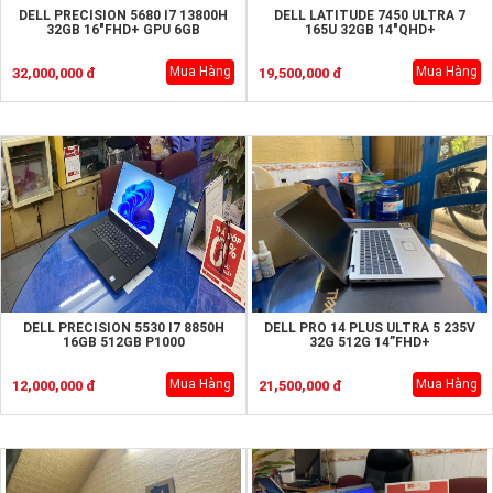
DELL PRECISION 5680 I7 13800H
DELL LATITUDE 7450 ULTRA 7
32GB 16"FHD+ GPU 6GB
165U 32GB 14"QHD+
Mua Hàng
Mua Hàng
32,000,000 đ
19,500,000 đ
DELL PRECISION 5530 I7 8850H
DELL PRO 14 PLUS ULTRA 5 235V
16GB 512GB P1000
32G 512G 14”FHD+
Mua Hàng
Mua Hàng
12,000,000 đ
21,500,000 đ