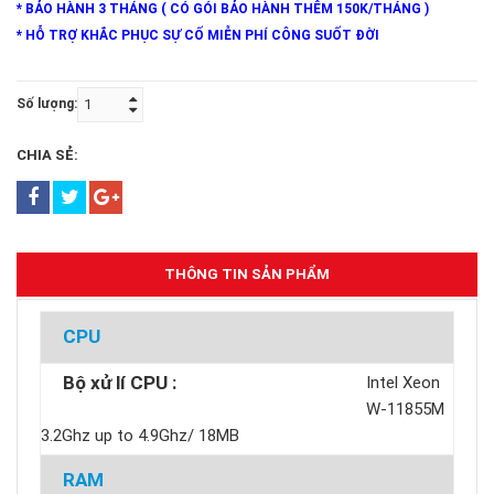
* BẢO HÀNH 3 THÁNG ( CÓ GÓI BẢO HÀNH THÊM 150K/THÁNG )
* HỖ TRỢ KHẮC PHỤC SỰ CỐ MIỄN PHÍ CÔNG SUỐT ĐỜI
Số lượng:
CHIA SẺ:
THÔNG TIN SẢN PHẨM
CPU
Bộ xử lí CPU :
Intel Xeon
W-11855M
3.2Ghz up to 4.9Ghz/ 18MB
RAM