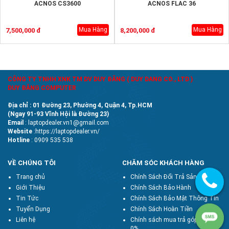
ACNOS CS3600
ACNOS FLAC 36
Mua Hàng
Mua Hàng
7,500,000 đ
8,200,000 đ
CÔNG TY TNHH XNK TM DV DUY ĐĂNG ( DUY DANG CO., LTD )
DUY ĐĂNG COMPUTER
Địa chỉ : 01 Đường 23, Phường 4, Quận 4, Tp.HCM
(Ngay 91-93 Vĩnh Hội là Đường 23)
Email
: laptopdealer.vn1@gmail.com
Website
:https://laptopdealer.vn/
Hotline
: 0909 535 538
VỀ CHÚNG TÔI
CHĂM SÓC KHÁCH HÀNG
Trang chủ
Chính Sách Đổi Trả Sản Phẩm
Giới Thiệu
Chính Sách Bảo Hành
Tin Tức
Chính Sách Bảo Mật Thông Tin
Tuyển Dụng
Chính Sách Hoàn Tiền
Liên hệ
Chính sách mua trả góp lãi suất
0%