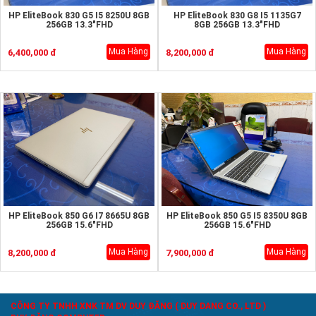
HP EliteBook 830 G5 I5 8250U 8GB
HP EliteBook 830 G8 I5 1135G7
256GB 13.3"FHD
8GB 256GB 13.3"FHD
Mua Hàng
Mua Hàng
6,400,000 đ
8,200,000 đ
HP EliteBook 850 G6 I7 8665U 8GB
HP EliteBook 850 G5 I5 8350U 8GB
256GB 15.6"FHD
256GB 15.6"FHD
Mua Hàng
Mua Hàng
8,200,000 đ
7,900,000 đ
CÔNG TY TNHH XNK TM DV DUY ĐĂNG ( DUY DANG CO., LTD )