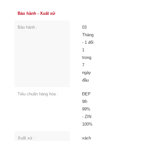
Bảo hành - Xuất xứ
Bảo hành :
03
Tháng
- 1 đổi
1
trong
7
ngày
đầu
Tiêu chuẩn hàng hóa :
ĐẸP
98-
99%
- ZIN
100%
Xuất xứ :
xách