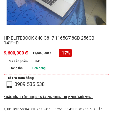
HP ELITEBOOK 840 G8 I7 1165G7 8GB 256GB
14"FHD
9,600,000 đ
-17%
11,600,000 đ
Mã sản phẩm:
HP840G8
Trạng thái:
Còn hàng
Hỗ trợ mua hàng
0909 535 538
* CẤU HÌNH TÙY CHỌN : MÁY ZIN 100% - ĐẸP NHƯ MỚI 99% -
1, HP EliteBook 840 G8 i7 1165G7 8GB 256GB 14"FHD WIN 11PRO GIÁ :