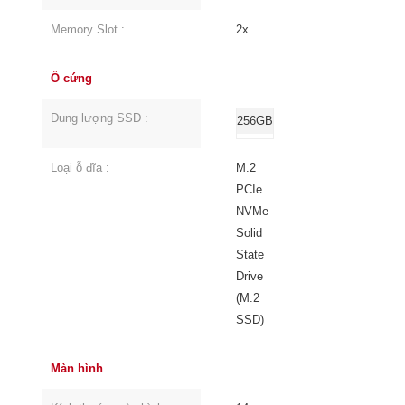
Memory Slot :
2x
Ổ cứng
Dung lượng SSD :
256GB
Loại ỗ đĩa :
M.2
PCIe
NVMe
Solid
State
Drive
(M.2
SSD)
Màn hình