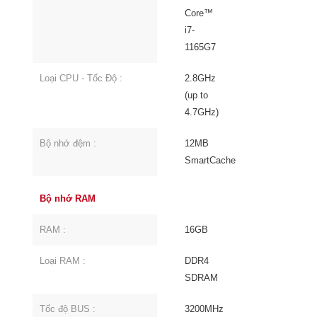
Core™
i7-
1165G7
Loại CPU - Tốc Độ :
2.8GHz
(up to
4.7GHz)
Bộ nhớ đệm :
12MB
SmartCache
Bộ nhớ RAM
RAM :
16GB
Loại RAM :
DDR4
SDRAM
Tốc độ BUS :
3200MHz