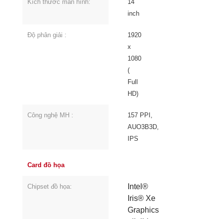
Kích thước màn hình:
14
inch
Độ phân giải :
1920
x
1080
(
Full
HD)
Công nghệ MH :
157 PPI,
AUO3B3D,
IPS
Card đồ họa
Intel®
Chipset đồ họa:
Iris® Xe
Graphics