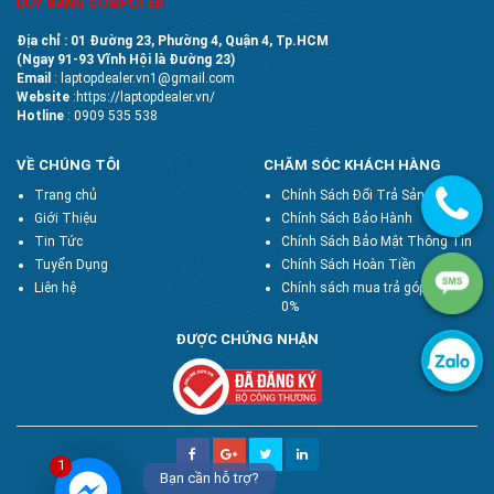
DUY ĐĂNG COMPUTER
Địa chỉ : 01 Đường 23, Phường 4, Quận 4, Tp.HCM
(Ngay 91-93 Vĩnh Hội là Đường 23)
Email
: laptopdealer.vn1@gmail.com
Website
:https://laptopdealer.vn/
Hotline
: 0909 535 538
VỀ CHÚNG TÔI
CHĂM SÓC KHÁCH HÀNG
Trang chủ
Chính Sách Đổi Trả Sản Phẩm
Giới Thiệu
Chính Sách Bảo Hành
Tin Tức
Chính Sách Bảo Mật Thông Tin
Tuyển Dụng
Chính Sách Hoàn Tiền
Liên hệ
Chính sách mua trả góp lãi suất
0%
ĐƯỢC CHỨNG NHẬN
1
Bạn cần hỗ trợ?