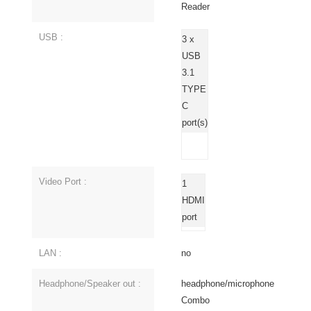
Reader
USB :
3 x
USB
3.1
TYPE
C
port(s)
Video Port :
1
HDMI
port
LAN :
no
Headphone/Speaker out :
headphone/microphone
Combo