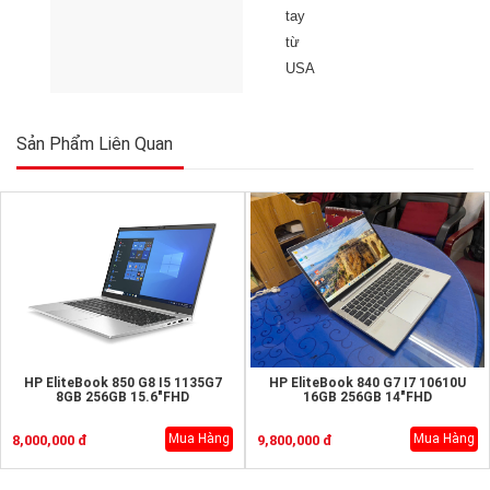
tay
từ
USA
Sản Phẩm Liên Quan
HP EliteBook 850 G8 I5 1135G7
HP EliteBook 840 G7 I7 10610U
8GB 256GB 15.6"FHD
16GB 256GB 14"FHD
Mua Hàng
Mua Hàng
8,000,000 đ
9,800,000 đ