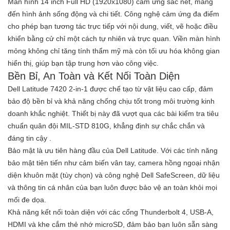
Màn hình
14 inch Full HD (1920x1080) cảm ứng
sắc nét, mang
đến hình ảnh sống động và chi tiết. Công nghệ cảm ứng đa điểm
cho phép bạn tương tác trực tiếp với nội dung, viết, vẽ hoặc điều
khiển bằng cử chỉ một cách tự nhiên và trực quan. Viền màn hình
mỏng không chỉ tăng tính thẩm mỹ mà còn tối ưu hóa không gian
hiển thị, giúp bạn tập trung hơn vào công việc.
Bền Bỉ, An Toàn và Kết Nối Toàn Diện
Dell Latitude 7420 2-in-1 được chế tạo từ vật liệu cao cấp, đảm
bảo độ bền bỉ và khả năng chống chịu tốt trong môi trường kinh
doanh khắc nghiệt. Thiết bị này đã vượt qua các bài kiểm tra tiêu
chuẩn quân đội MIL-STD 810G, khẳng định sự chắc chắn và
đáng tin cậy
.
Bảo mật là ưu tiên hàng đầu của Dell Latitude. Với các tính năng
bảo mật tiên tiến như cảm biến vân tay, camera hồng ngoại nhận
diện khuôn mặt (tùy chọn) và công nghệ Dell SafeScreen, dữ liệu
và thông tin cá nhân của bạn luôn được bảo vệ an toàn khỏi mọi
mối đe dọa.
Khả năng kết nối toàn diện với các cổng Thunderbolt 4, USB-A,
HDMI và khe cắm thẻ nhớ microSD, đảm bảo bạn luôn sẵn sàng