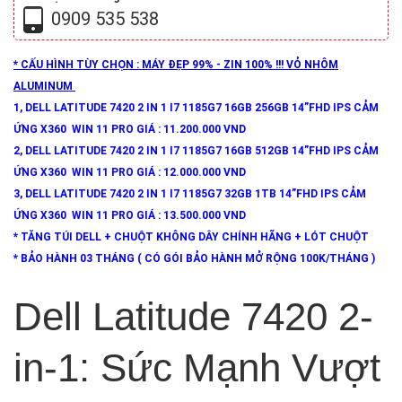
0909 535 538
* CẤU HÌNH TÙY CHỌN : MÁY ĐẸP 99% - ZIN 100% !!! VỎ NHÔM
ALUMINUM
1, DELL LATITUDE 7420 2 IN 1 I7 1185G7 16GB 256GB 14”FHD IPS CẢM
ỨNG X360 WIN 11 PRO GIÁ : 11.200.000 VND
2, DELL LATITUDE 7420 2 IN 1 I7 1185G7 16GB 512GB 14”FHD IPS CẢM
ỨNG X360 WIN 11 PRO GIÁ : 12.000.000 VND
3, DELL LATITUDE 7420 2 IN 1 I7 1185G7 32GB 1TB 14”FHD IPS CẢM
ỨNG X360 WIN 11 PRO GIÁ : 13.500.000 VND
* TĂNG TÚI DELL + CHUỘT KHÔNG DÂY CHÍNH HÃNG + LÓT CHUỘT
* BẢO HÀNH 03 THÁNG ( CÓ GÓI BẢO HÀNH MỞ RỘNG 100K/THÁNG )
Dell Latitude 7420 2-
in-1: Sức Mạnh Vượt