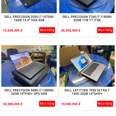
DELL PRECISION 5550 I7 10750H
DELL PRECISION 7760 I7 11800H
16GB 15.6" VGA 4GB
32GB 1TB 17.3"4K
Mua Hàng
Mua Hàng
15,500,000 đ
24,500,000 đ
DELL PRECISION 5680 I7 13800H
DELL LATITUDE 7450 ULTRA 7
32GB 16"FHD+ GPU 6GB
165U 32GB 14"QHD+
Mua Hàng
Mua Hàng
32,000,000 đ
19,500,000 đ