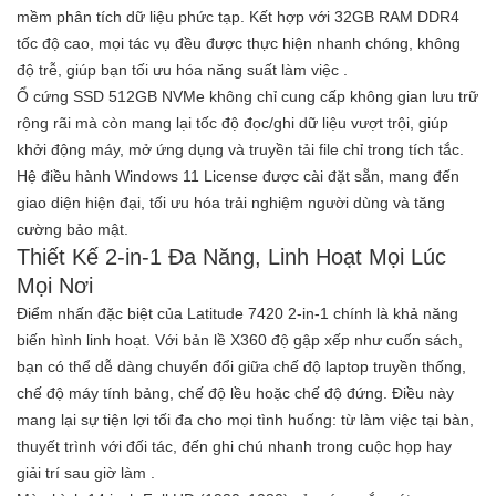
mềm phân tích dữ liệu phức tạp. Kết hợp với
32GB RAM DDR4
tốc độ cao
, mọi tác vụ đều được thực hiện nhanh chóng, không
độ trễ, giúp bạn tối ưu hóa năng suất làm việc
.
Ổ cứng
SSD 512GB NVMe
không chỉ cung cấp không gian lưu trữ
rộng rãi mà còn mang lại tốc độ đọc/ghi dữ liệu vượt trội, giúp
khởi động máy, mở ứng dụng và truyền tải file chỉ trong tích tắc.
Hệ điều hành
Windows 11 License
được cài đặt sẵn, mang đến
giao diện hiện đại, tối ưu hóa trải nghiệm người dùng và tăng
cường bảo mật.
Thiết Kế 2-in-1 Đa Năng, Linh Hoạt Mọi Lúc
Mọi Nơi
Điểm nhấn đặc biệt của Latitude 7420 2-in-1 chính là khả năng
biến hình linh hoạt. Với bản lề
X360 độ gập xếp như cuốn sách
,
bạn có thể dễ dàng chuyển đổi giữa chế độ laptop truyền thống,
chế độ máy tính bảng, chế độ lều hoặc chế độ đứng. Điều này
mang lại sự tiện lợi tối đa cho mọi tình huống: từ làm việc tại bàn,
thuyết trình với đối tác, đến ghi chú nhanh trong cuộc họp hay
giải trí sau giờ làm
.