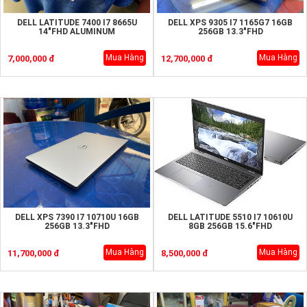
DELL LATITUDE 7400 I7 8665U
DELL XPS 9305 I7 1165G7 16GB
14"FHD ALUMINUM
256GB 13.3"FHD
Mua Hàng
Mua Hàng
7,000,000 đ
12,700,000 đ
DELL XPS 7390 I7 10710U 16GB
DELL LATITUDE 5510 I7 10610U
256GB 13.3"FHD
8GB 256GB 15.6"FHD
Mua Hàng
Mua Hàng
11,700,000 đ
8,500,000 đ