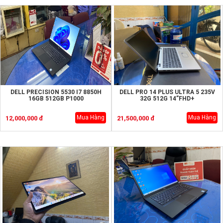
DELL PRECISION 5530 I7 8850H
DELL PRO 14 PLUS ULTRA 5 235V
16GB 512GB P1000
32G 512G 14”FHD+
Mua Hàng
Mua Hàng
12,000,000 đ
21,500,000 đ