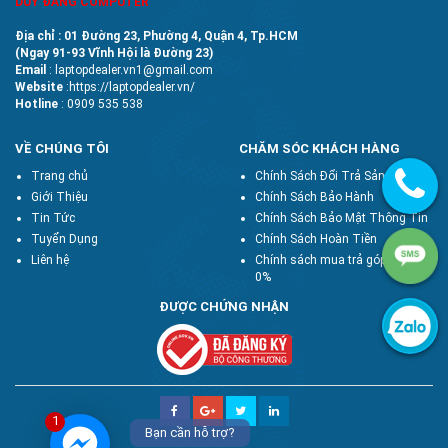
DUY ĐĂNG COMPUTER
Địa chỉ : 01 Đường 23, Phường 4, Quận 4, Tp.HCM
(Ngay 91-93 Vĩnh Hội là Đường 23)
Email
: laptopdealer.vn1@gmail.com
Website
:https://laptopdealer.vn/
Hotline
: 0909 535 538
VỀ CHÚNG TÔI
CHĂM SÓC KHÁCH HÀNG
Trang chủ
Chính Sách Đổi Trả Sản Phẩm
Giới Thiệu
Chính Sách Bảo Hành
Tin Tức
Chính Sách Bảo Mật Thông Tin
Tuyển Dụng
Chính Sách Hoàn Tiền
Liên hệ
Chính sách mua trả góp lãi suất
0%
ĐƯỢC CHỨNG NHẬN
1
Bạn cần hỗ trợ?