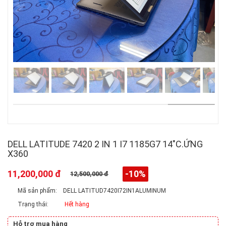
DELL LATITUDE 7420 2 IN 1 I7 1185G7 14"C.ỨNG
X360
11,200,000 đ
-10%
12,500,000 đ
Mã sản phẩm:
DELL LATITUD7420I72IN1ALUMINUM
Trạng thái:
Hết hàng
Hỗ trợ mua hàng