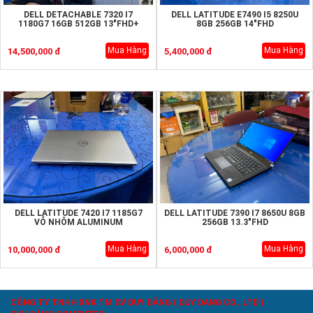
DELL DETACHABLE 7320 I7
DELL LATITUDE E7490 I5 8250U
1180G7 16GB 512GB 13"FHD+
8GB 256GB 14"FHD
Mua Hàng
Mua Hàng
14,500,000 đ
5,400,000 đ
DELL LATITUDE 7420 I7 1185G7
DELL LATITUDE 7390 I7 8650U 8GB
VỎ NHÔM ALUMINUM
256GB 13.3"FHD
Mua Hàng
Mua Hàng
10,000,000 đ
6,000,000 đ
CÔNG TY TNHH XNK TM DV DUY ĐĂNG ( DUY DANG CO., LTD )